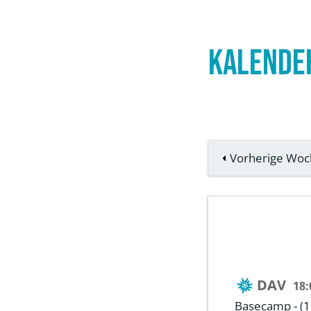
Kalende
Vorherige Wo
DAV
18:
Basecamp - (18